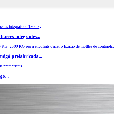
barres integrades...
migó prefabricada...
gó...