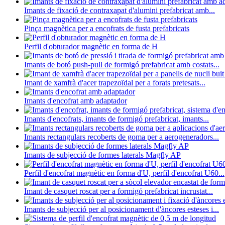
Imants de fixació de contraxapat d'alumini prefabricat amb...
Pinça magnètica per a encofrats de fusta prefabricats
Perfil d'obturador magnètic en forma de H
Imants de botó push-pull de formigó prefabricat amb costats...
Imant de xamfrà d'acer trapezoïdal per a forats pretesats...
Imants d'encofrat amb adaptador
Imants d'encofrats, imants de formigó prefabricat, imants...
Imants rectangulars recoberts de goma per a aerogeneradors...
Imants de subjecció de formes laterals Magfly AP
Perfil d'encofrat magnètic en forma d'U, perfil d'encofrat U60...
Imant de casquet roscat per a formigó prefabricat incrustat...
Imants de subjecció per al posicionament d'àncores esteses i...