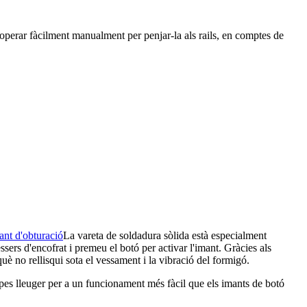
t operar fàcilment manualment per penjar-la als rails, en comptes de
ant d'obturació
La vareta de soldadura sòlida està especialment
ssers d'encofrat i premeu el botó per activar l'imant. Gràcies als
è no rellisqui sota el vessament i la vibració del formigó.
 pes lleuger per a un funcionament més fàcil que els imants de botó