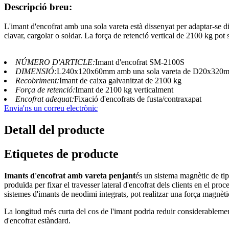
Descripció breu:
L'imant d'encofrat amb una sola vareta està dissenyat per adaptar-se di
clavar, cargolar o soldar. La força de retenció vertical de 2100 kg pot s
NÚMERO D'ARTICLE:
Imant d'encofrat SM-2100S
DIMENSIÓ:
L240x120x60mm amb una sola vareta de D20x320
Recobriment:
Imant de caixa galvanitzat de 2100 kg
Força de retenció:
Imant de 2100 kg verticalment
Encofrat adequat:
Fixació d'encofrats de fusta/contraxapat
Envia'ns un correu electrònic
Detall del producte
Etiquetes de producte
Imants d'encofrat amb vareta penjant
és un sistema magnètic de ti
produïda per fixar el travesser lateral d'encofrat dels clients en el pr
sistemes d'imants de neodimi integrats, pot realitzar una força magnèt
La longitud més curta del cos de l'imant podria reduir considerablemen
d'encofrat estàndard.