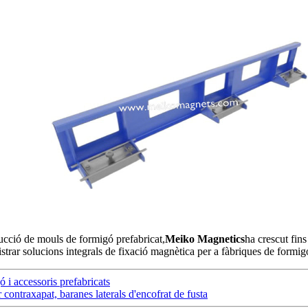
rucció de mouls de formigó prefabricat,
Meiko Magnetics
ha crescut fins
ar solucions integrals de fixació magnètica per a fàbriques de formigó p
 i accessoris prefabricats
contraxapat, baranes laterals d'encofrat de fusta