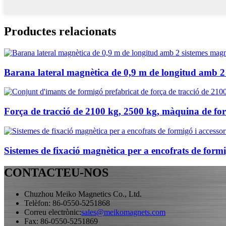
Productes relacionats
Barana lateral magnètica de 0,9 m de longitud amb 2 
Força de tracció de 2100 kg, 2500 kg, màquina de for
Sistemes de fixació magnètica per a encofrats de formi
CONTACTEU-NOS
Chuzhou Meiko Magnetics Co., Ltd.
Telèfon: 86-0550-5251868
Correu electrònic:
sales@meikomagnets.com
Fax: 86-0550-5251869