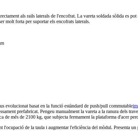
rectament als rails laterals de l'encofrat. La vareta soldada sòlida es po
er molt forta per suportar els encofrats laterals.
mm
pus evolucionat basat en la funció estàndard de push/pull commutable
im
ocessament prefabricat. Pengeu manualment la vareta a la ranura dels trave
ica de més de 2100 kg, que subjecta fermament la plataforma d'acer perqu
t l'ocupació de la taula i augmentar l'eficiència del mòdul. Presenta un