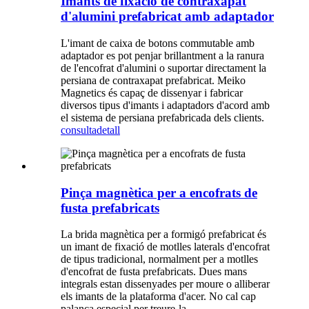
Imants de fixació de contraxapat
d'alumini prefabricat amb adaptador
L'imant de caixa de botons commutable amb
adaptador es pot penjar brillantment a la ranura
de l'encofrat d'alumini o suportar directament la
persiana de contraxapat prefabricat. Meiko
Magnetics és capaç de dissenyar i fabricar
diversos tipus d'imants i adaptadors d'acord amb
el sistema de persiana prefabricada dels clients.
consulta
detall
Pinça magnètica per a encofrats de
fusta prefabricats
La brida magnètica per a formigó prefabricat és
un imant de fixació de motlles laterals d'encofrat
de tipus tradicional, normalment per a motlles
d'encofrat de fusta prefabricats. Dues mans
integrals estan dissenyades per moure o alliberar
els imants de la plataforma d'acer. No cal cap
palanca especial per treure-la.