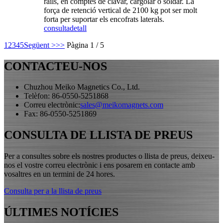
rails, en comptes de clavar, cargolar o soldar. La
força de retenció vertical de 2100 kg pot ser molt
forta per suportar els encofrats laterals.
consulta
detall
1
2
3
4
5
Següent >
>>
Pàgina 1 / 5
CONTACTEU-NOS
Chuzhou Meiko Magnetics Co., Ltd.
Telèfon: 86-0550-5251868
Correu electrònic:
sales@meikomagnets.com
Fax: 86-0550-5251869
CONSULTA DE LLISTA DE PREUS
Per a consultes sobre els nostres productes o llista de preus, deixeu-
nos el vostre correu electrònic i ens posarem en contacte amb
vosaltres en un termini de 24 hores.
Consulta per a la llista de preus
ÚLTIMES NOTÍCIES