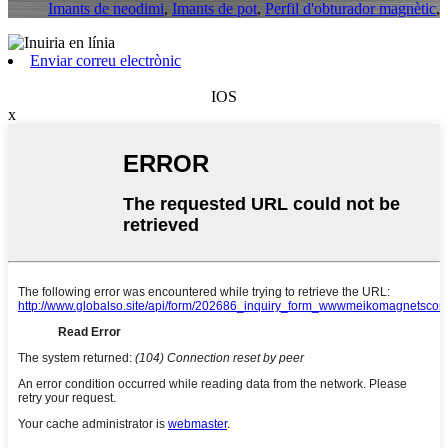
Imants de neodimi
,
Imants de pot
,
Perfil d'obturador magnètic
,
Enviar correu electrònic
IOS
x