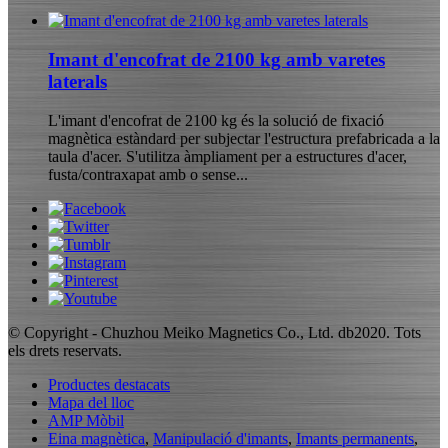
Imant d'encofrat de 2100 kg amb varetes
laterals
L'imant d'encofrat de 2100 kg és la solució de fixació
magnètica estàndard per subjectar l'estructura prefabricada a la
taula d'acer. S'utilitza àmpliament per a estructures d'acer,
fusta/contraxapat amb o sense...
© Copyright - Chuzhou Meiko Magnetics Co., Ltd. db2020. Tots
els drets reservats.
Productes destacats
Mapa del lloc
AMP Mòbil
Eina magnètica
,
Manipulació d'imants
,
Imants permanents
,